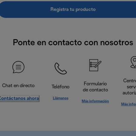
Registra tu producto
Ponte en contacto con nosotros
Centr
Formulario
Chat en directo
Teléfono
serv
de contacto
autori
Contáctanos ahora
Llámanos
Más información
Más info