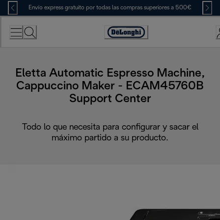
Skip
Envío express gratuito por todas las compras superiores a 500€
to
Content
Accessibility
Statement
Eletta Automatic Espresso Machine,
Cappuccino Maker - ECAM45760B
Support Center
Todo lo que necesita para configurar y sacar el
máximo partido a su producto.