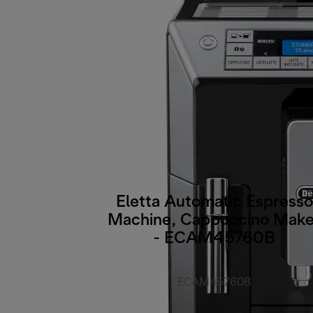
Eletta Automatic Espresso
Machine, Cappuccino Make
- ECAM45760B
ECAM45760B