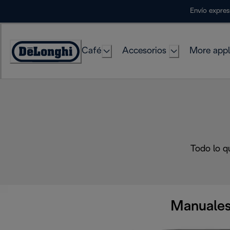
Skip
Envío expres
to
Content
Café
Accesorios
More appl
Accessibility
Statement
Todo lo q
Manuales