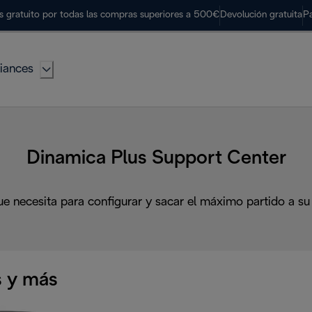
s gratuito por todas las compras superiores a 500€
Devolución gratuita
P
iances
Dinamica Plus Support Center
ue necesita para configurar y sacar el máximo partido a su
 y más