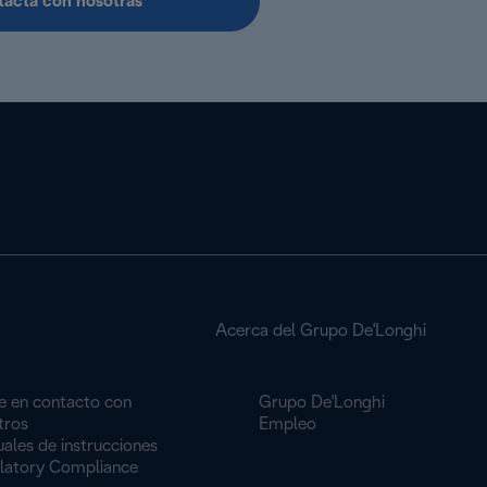
acta con nosotras
Acerca del Grupo De'Longhi
e en contacto con
Grupo De'Longhi
tros
Empleo
ales de instrucciones
latory Compliance