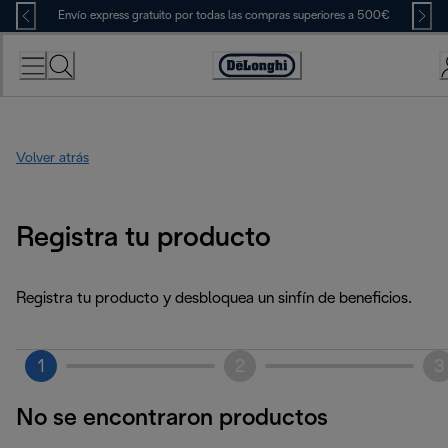
Skip
Envío express gratuito por todas las compras superiores a 500€
to
Content
Accessibility
Statement
Volver atrás
Registra tu producto
Registra tu producto y desbloquea un sinfín de beneficios.
1
2
3
No se encontraron productos