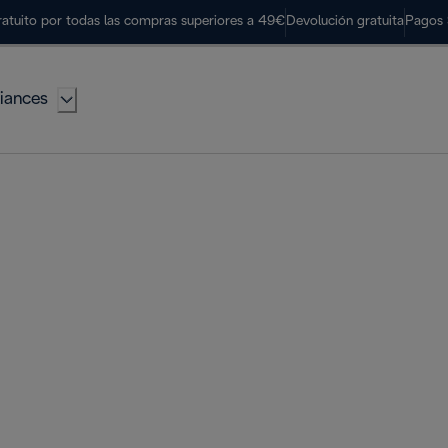
ratuito por todas las compras superiores a 49€
Devolución gratuita
Pagos 
iances