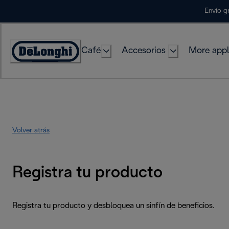
Skip
Envío g
to
Content
Café
Accesorios
More appl
Accessibility
Statement
Volver atrás
Registra tu producto
Registra tu producto y desbloquea un sinfín de beneficios.