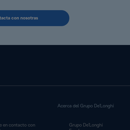
acta con nosotras
Acerca del Grupo De'Longhi
e en contacto con
Grupo De'Longhi