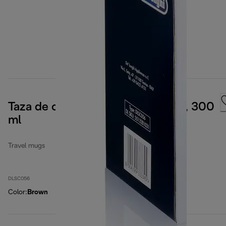
Taza de cerámica de doble pared, 300
ml
Travel mugs
DLSC056
Color
:
Brown