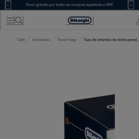
Skip
Envío gratuito por todas las compras superiores a 49€
to
Content
Accessibility
Statement
Café
Accesorios
Travel mugs
Taza de cerámica de doble pared,