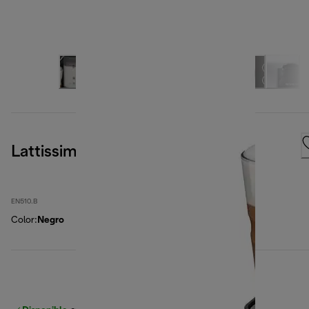
Lattissima One, Black
EN510.B
Color
:
Negro