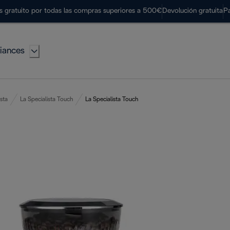
s gratuito por todas las compras superiores a 500€
Devolución gratuita
P
iances
ista
La Specialista Touch
La Specialista Touch