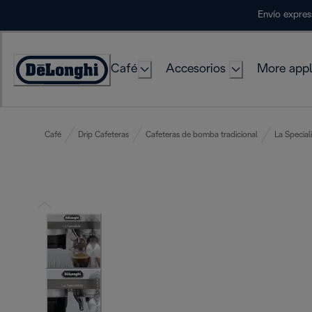
Skip
Envío expres
to
Content
Café
Accesorios
More appl
Accessibility
Statement
Café
Drip Cafeteras
Cafeteras de bomba tradicional
La Special