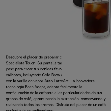
Descubre el placer de preparar café en casa con La
Specialista Touch. Su pantalla táctil intuitiva te guía paso a
paso para crear tus bebidas favoritas, tanto frías como
calientes, incluyendo Cold Brew y lattes muy cremosos,
con la varilla de vapor Auto LatteArt. La innovadora
tecnología Bean Adapt, adapta fácilmente la
configuración de la cafetera a las particularidades de tus
granos de café, garantizando la extracción, conservando y
realzando todos los aromas. Disfruta del placer de un café
perfecto sin complicaciones.