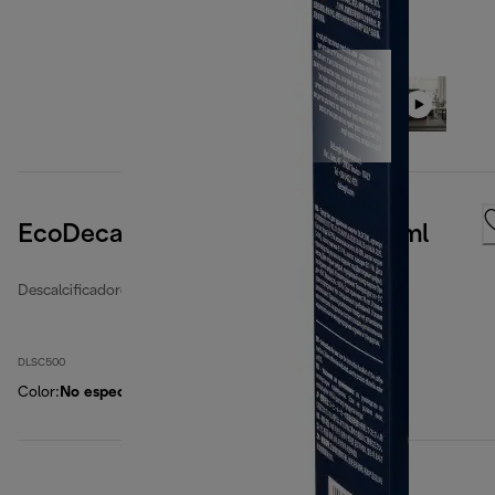
EcoDecalk descalcificador, 500 ml
Descalcificadores y filtros de agua
DLSC500
Color
:
No especificado