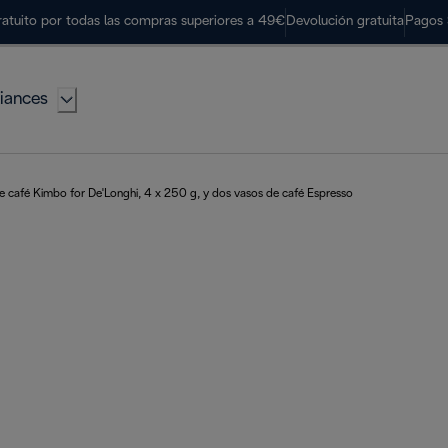
ratuito por todas las compras superiores a 49€
Devolución gratuita
Pagos 
iances
e café Kimbo for De'Longhi, 4 x 250 g, y dos vasos de café Espresso