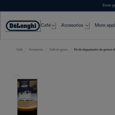
Skip
Envío g
to
Content
Café
Accesorios
More appl
Accessibility
Statement
Café
Accesorios
Cafè en grano
Kit de degustación de granos d