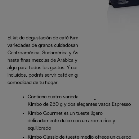
El kit de degustación de café Kimbo for De'Longhi incluye
variedades de granos cuidadosamente seleccionadas de
Centroamérica, Sudamérica y Asia. Desde 100 % Arábica
hasta finas mezclas de Arábica y Robusta, siempre hay
algo para todos los gustos. Y con los dos vasos Espresso
incluidos, podrás servir café en grano con estilo desde la
comodidad de tu hogar.
Contiene cuatro variedades de granos de café
Kimbo de 250 g y dos elegantes vasos Espresso
Kimbo Gourmet es un tueste ligero
delicadamente dulce con un aroma rico y
equilibrado
Kimbo Classic de tueste medio ofrece un cuerpo