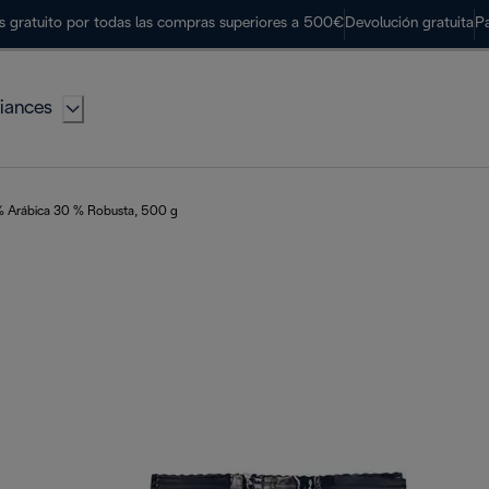
s gratuito por todas las compras superiores a 500€
Devolución gratuita
P
iances
 % Arábica 30 % Robusta, 500 g