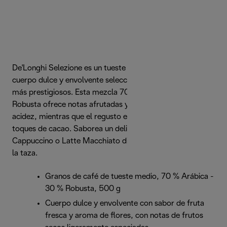
De'Longhi Selezione es un tueste medio intenso con un
cuerpo dulce y envolvente seleccionado de los orígenes
más prestigiosos. Esta mezcla 70 % Arábica y 30 %
Robusta ofrece notas afrutadas y florales y una marcada
acidez, mientras que el regusto es intenso pero dulce con
toques de cacao. Saborea un delicioso Espresso,
Cappuccino o Latte Macchiato directamente del grano a
la taza.
Granos de café de tueste medio, 70 % Arábica -
30 % Robusta, 500 g
Cuerpo dulce y envolvente con sabor de fruta
fresca y aroma de flores, con notas de frutos