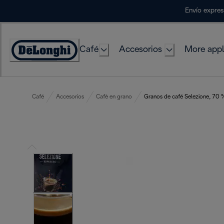
Skip
Envío expres
to
Content
Café
Accesorios
More appl
Accessibility
Statement
Café
Accesorios
Cafè en grano
Granos de café Selezione, 70