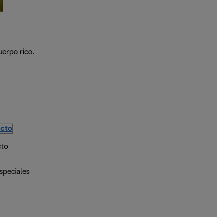
uerpo rico.
ucto
cto
speciales