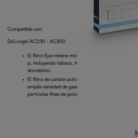
Compatible con:
De'Longhi AC230 - AC300
El filtro Epa retiene micropartículas de hasta 0,3
μ, incluyendo tabaco, humo, polen y polvo
doméstico.
El filtro de carbón activo retiene el humo, una
amplia variedad de gases nocivos, olores,
partículas finas de polvo y formaldehído.
M