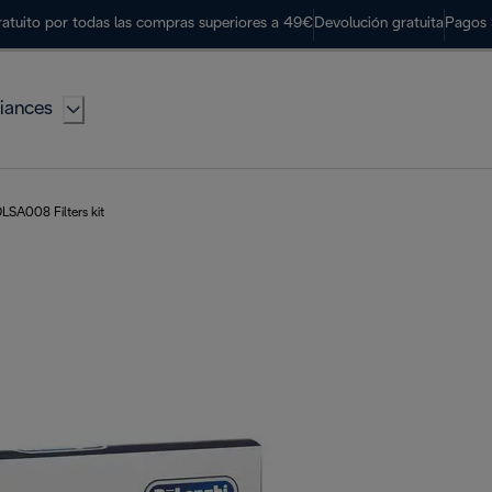
ratuito por todas las compras superiores a 49€
Devolución gratuita
Pagos 
iances
LSA008 Filters kit