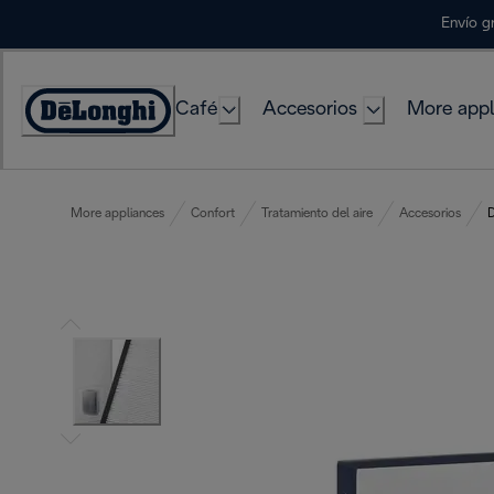
Skip
Envío g
to
Content
Café
Accesorios
More appl
Accessibility
Statement
More appliances
Confort
Tratamiento del aire
Accesorios
D