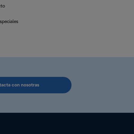
cto
speciales
acta con nosotras