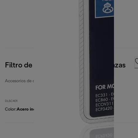
Filtro de limpieza fácil para dos tazas
Accesorios de café
DLSC401
Color
:
Acero inoxidable/Negro