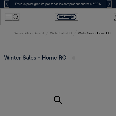
Skip
Envío express gratuito por todas las compras superiores a 500€
to
Content
Accessibility
Statement
Winter Sales - General
Winter Sales RO
Winter Sales - Home RO
Winter Sales - Home RO