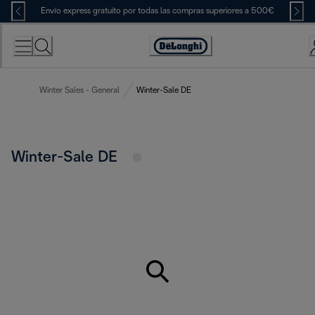
Skip
Envío express gratuito por todas las compras superiores a 500€
to
Content
Accessibility
Statement
Winter Sales - General
Winter-Sale DE
Winter-Sale DE