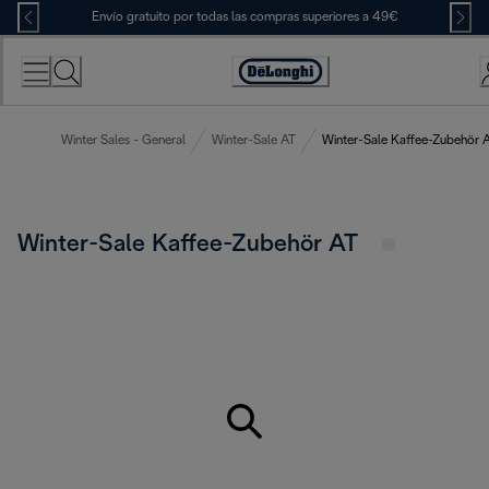
Skip
Envío gratuito por todas las compras superiores a 49€
to
Content
Accessibility
Statement
Winter Sales - General
Winter-Sale AT
Winter-Sale Kaffee-Zubehör 
Winter-Sale Kaffee-Zubehör AT