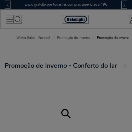
Skip
Envío gratuito por todas las compras superiores a 49€
to
Content
Accessibility
Statement
Winter Sales - General
Promoção de Inverno
Promoção de Inverno -
Promoção de Inverno - Conforto do lar