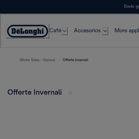
Skip
Envío g
to
Content
Café
Accesorios
More appl
Accessibility
Statement
Winter Sales - General
Offerte Invernali
Offerte Invernali