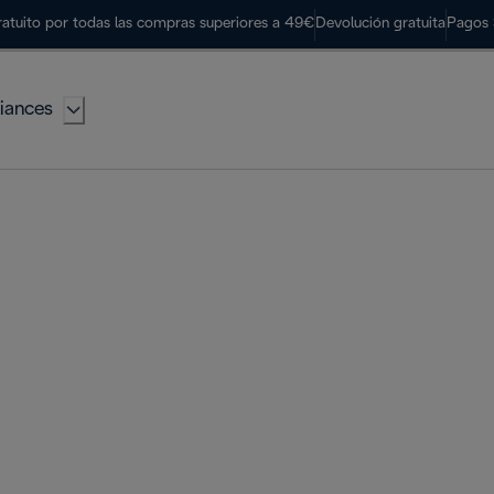
ratuito por todas las compras superiores a 49€
Devolución gratuita
Pagos 
iances