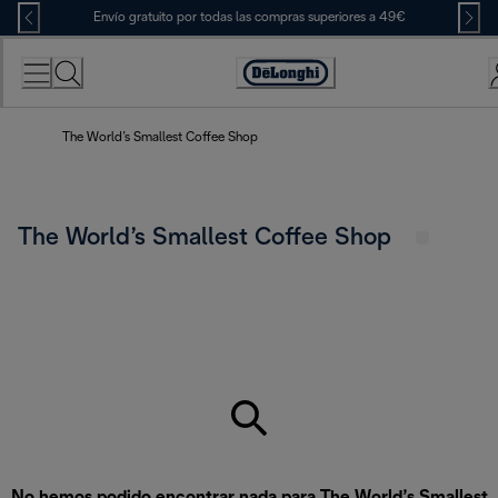
Skip
Envío gratuito por todas las compras superiores a 49€
to
Content
Accessibility
Statement
The World’s Smallest Coffee Shop
The World’s Smallest Coffee Shop
No hemos podido encontrar nada para The World’s Smallest