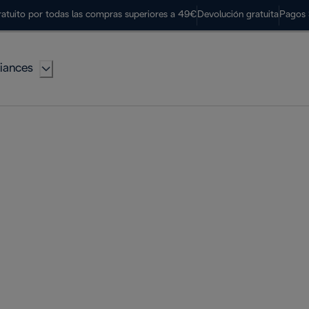
ratuito por todas las compras superiores a 49€
Devolución gratuita
Pagos 
iances