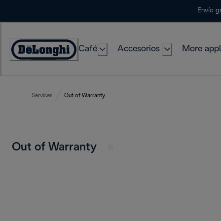
Skip
Envío g
to
Content
Café
Accesorios
More appl
Accessibility
Statement
Services
Out of Warranty
Out of Warranty