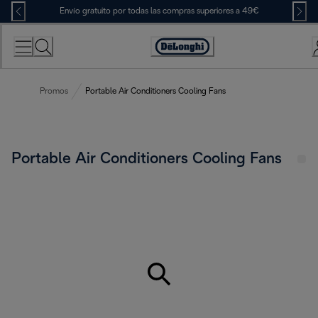
Skip
Envío gratuito por todas las compras superiores a 49€
to
Content
Accessibility
Statement
Promos
Portable Air Conditioners Cooling Fans
Portable Air Conditioners Cooling Fans