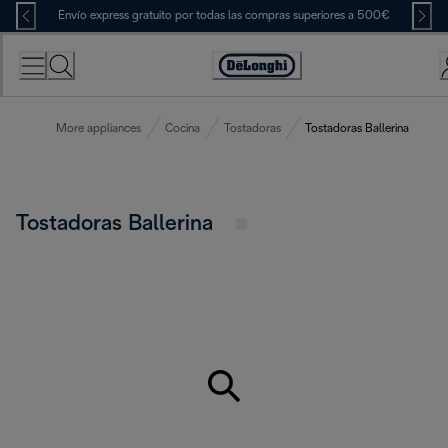
Skip
Envío express gratuito por todas las compras superiores a 500€
to
Content
Accessibility
Statement
More appliances
Cocina
Tostadoras
Tostadoras Ballerina
Tostadoras Ballerina