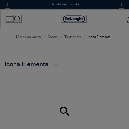
Skip
Devolución gratuita
to
Content
Accessibility
Statement
More appliances
Cocina
Tostadoras
Icona Elements
Icona Elements