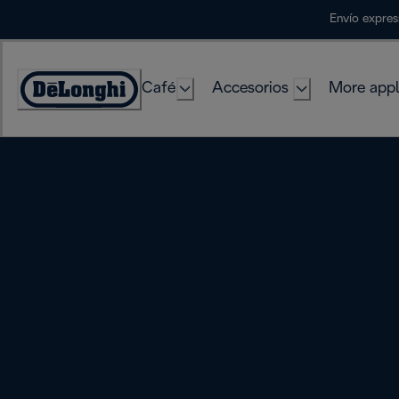
Skip
Envío expres
to
Content
Café
Accesorios
More appl
Accessibility
Statement