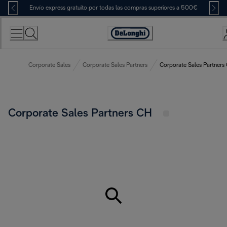
Skip
Envío express gratuito por todas las compras superiores a 500€
to
Content
Accessibility
Statement
Corporate Sales
Corporate Sales Partners
Corporate Sales Partners
Corporate Sales Partners CH