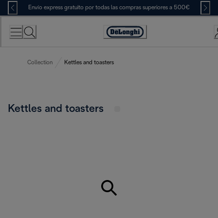
Skip
Envío express gratuito por todas las compras superiores a 500€
to
Content
Accessibility
Statement
Collection
Kettles and toasters
Kettles and toasters