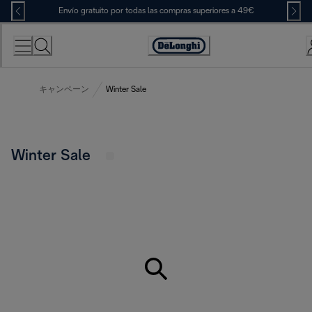
Skip
Envío gratuito por todas las compras superiores a 49€
to
Content
Accessibility
Statement
キャンペーン
Winter Sale
Winter Sale