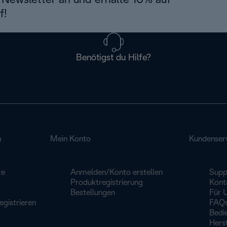
Newsletter an und erhalte 10% auf
f!
Benötigst du Hilfe?
n
Mein Konto
Kundenser
te
Anmelden/Konto erstellen
Supp
Produktregistrierung
Kont
Bestellungen
Für 
egistrieren
FAQ
Bedi
Herst