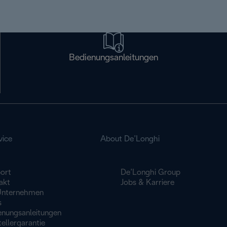
Bedienungsanleitungen
vice
About De’Longhi
ort
De’Longhi Group
akt
Jobs & Karriere
Unternehmen
s
enungsanleitungen
ellergarantie