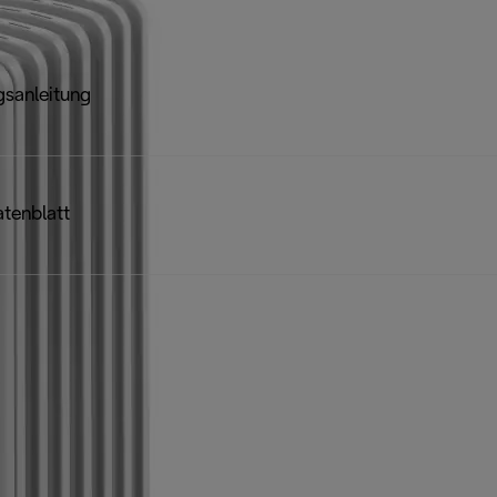
sanleitung
tenblatt