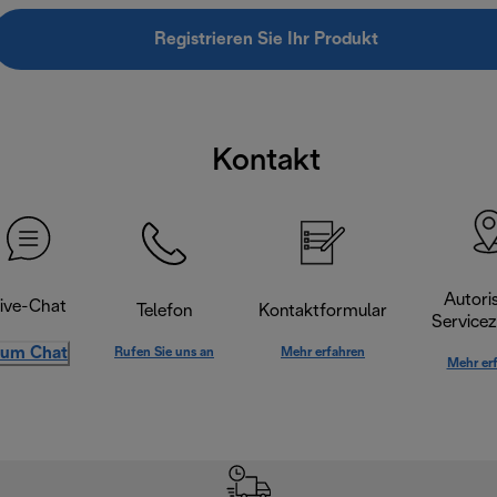
Registrieren Sie Ihr Produkt
Kontakt
Autoris
ive-Chat
Telefon
Kontaktformular
Servicez
um Chat
Rufen Sie uns an
Mehr erfahren
Mehr er