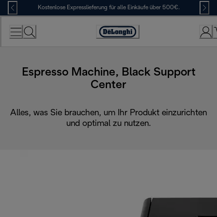
Skip
Kostenlose Expresslieferung für alle Einkäufe über 500€.
to
Content
Erklärung
zur
Zugänglichkeit
Espresso Machine, Black Support
Center
Alles, was Sie brauchen, um Ihr Produkt einzurichten
und optimal zu nutzen.