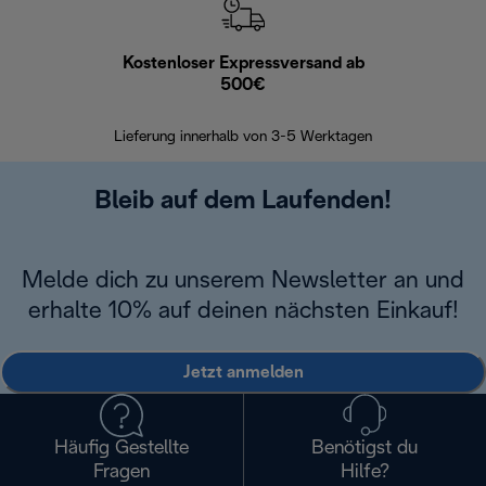
Kostenloser Expressversand ab
Kostenl
500€
30 Ta
Lieferung innerhalb von 3-5 Werktagen
Bleib auf dem Laufenden!
Melde dich zu unserem Newsletter an und
erhalte 10% auf deinen nächsten Einkauf!
Jetzt anmelden
Häufig Gestellte
Benötigst du
Fragen
Hilfe?