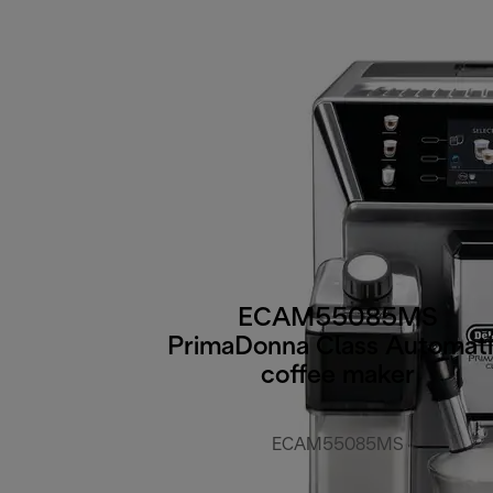
ECAM55085MS
PrimaDonna Class Automat
coffee maker
ECAM55085MS