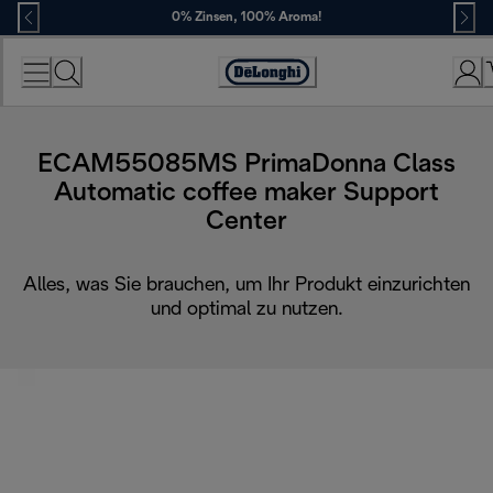
Skip
0% Zinsen, 100% Aroma!
to
Content
Erklärung
zur
Zugänglichkeit
ECAM55085MS PrimaDonna Class
Automatic coffee maker Support
Center
Alles, was Sie brauchen, um Ihr Produkt einzurichten
und optimal zu nutzen.