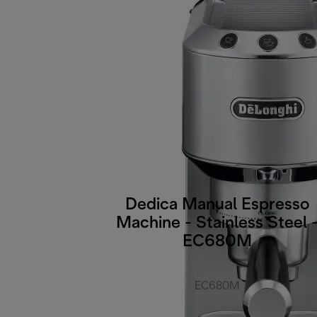
Dedica Manual Espresso
Machine - Stainless Steel 
EC680M
EC680M