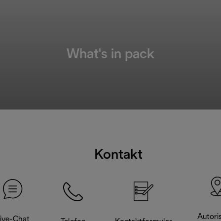
What's in pack
Kontakt
Autoris
ive-Chat