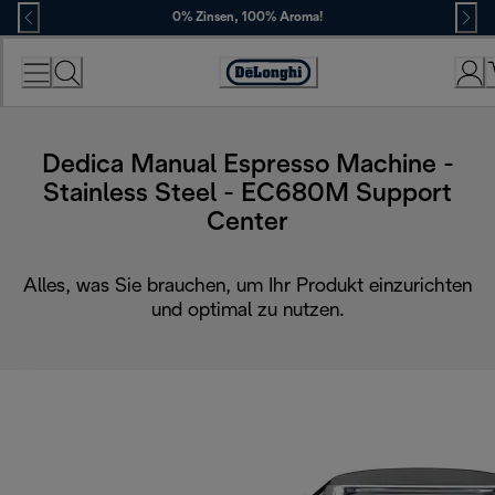
Skip
0% Zinsen, 100% Aroma!
to
Content
Erklärung
zur
Zugänglichkeit
Dedica Manual Espresso Machine -
Stainless Steel - EC680M Support
Center
Alles, was Sie brauchen, um Ihr Produkt einzurichten
und optimal zu nutzen.