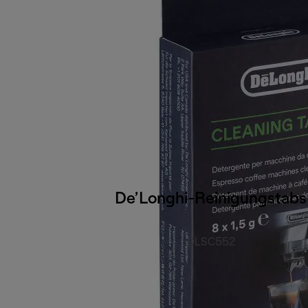
De’Longhi-Reinigungstabs
DLSC552