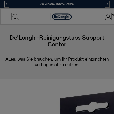
Skip
0% Zinsen, 100% Aroma!
to
Content
Erklärung
zur
Zugänglichkeit
De’Longhi-Reinigungstabs Support
Center
Alles, was Sie brauchen, um Ihr Produkt einzurichten
und optimal zu nutzen.