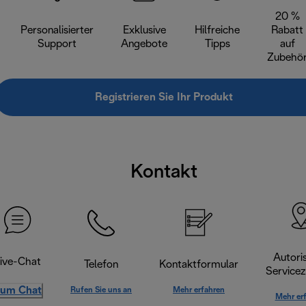
20 %
Personalisierter
Exklusive
Hilfreiche
Rabatt
Support
Angebote
Tipps
auf
Zubehö
Registrieren Sie Ihr Produkt
Kontakt
Autoris
ive-Chat
Telefon
Kontaktformular
Servicez
um Chat
Rufen Sie uns an
Mehr erfahren
Mehr er