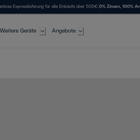
enlose Expresslieferung für alle Einkäufe über 500€.
0% Zinsen, 100% A
Weitere Geräte
Angebote