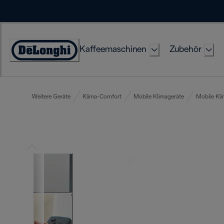
Skip
to
Content
Kaffeemaschinen
Zubehör
Erklärung
zur
Zugänglichkeit
Weitere Geräte
Klima-Comfort
Mobile Klimageräte
Mobile Kl