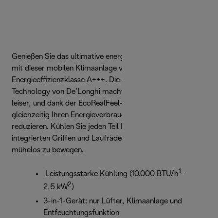
Genießen Sie das ultimative energieeffiziente Kühlerlebnis
mit dieser mobilen Klimaanlage von Pinguino mit der
Energieeffizienzklasse A+++. Die exklusive Silent
Technology von De’Longhi macht die Kühlung um 50 %
leiser, und dank der EcoRealFeel-Funktion können Sie
gleichzeitig Ihren Energieverbrauch um bis zu 30 %
reduzieren. Kühlen Sie jeden Teil Ihres Hauses mit den
integrierten Griffen und Laufrädern, um Ihren Pinguino
mühelos zu bewegen.
1
Leistungsstarke Kühlung (10.000 BTU/h
-
2
2,5 kW
)
3-in-1-Gerät: nur Lüfter, Klimaanlage und
Entfeuchtungsfunktion