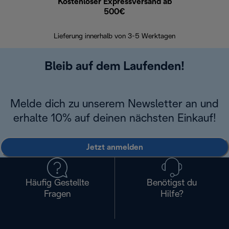
Kostenloser Expressversand ab
Kostenl
500€
30 Ta
Lieferung innerhalb von 3-5 Werktagen
Bleib auf dem Laufenden!
Melde dich zu unserem Newsletter an und
erhalte 10% auf deinen nächsten Einkauf!
Jetzt anmelden
Häufig Gestellte
Benötigst du
Fragen
Hilfe?