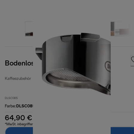
Bodenloser Siebträger
Kaffeezubehör
DLSC085
Farbe
:
DLSC085
64,90 €
*MwSt. inbegriffen
Zum Warenkorb hinzufügen