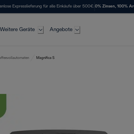
enlose Expresslieferung für alle Einkäufe über 500€.
0% Zinsen, 100% A
Weitere Geräte
Angebote
affeevollautomaten
Magnifica S