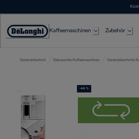
Skip
Kost
to
Content
Kaffeemaschinen
Zubehör
Erklärung
zur
Zugänglichkeit
Generalüberholt
Gebrauchte Kaffeemaschinen
Generalüberholte K
-44 %