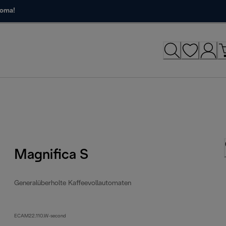
roma!
Magnifica S
Generalüberholte Kaffeevollautomaten
ECAM22.110.W-second