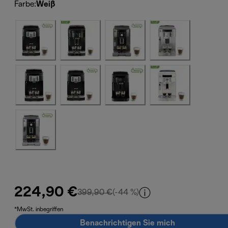
Farbe
:
Weiß
224,90 €
Originalpreis 399,90 €
399,90 €
(-44 %)
*MwSt. inbegriffen
Benachrichtigen Sie mich