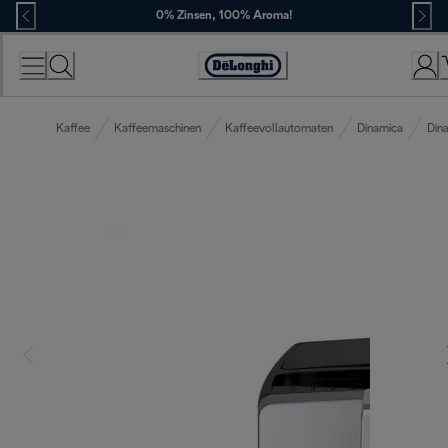
Skip
0% Zinsen, 100% Aroma!
to
Content
Erklärung
zur
Zugänglichkeit
Kaffee
Kaffeemaschinen
Kaffeevollautomaten
Dinamica
Din