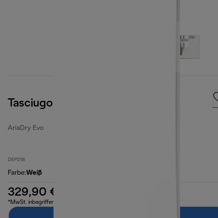
Tasciugo AriadDry Evo
AriaDry Evo
DEP216
Farbe
:
Weiß
329,90 €
*MwSt. inbegriffen
Zum Warenkorb hinzufügen