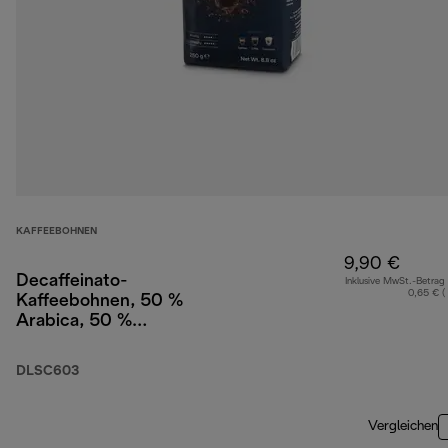
KAFFEEBOHNEN
9,90 €
Decaffeinato-
Inklusive MwSt.-Betrag
0,65 € (
Kaffeebohnen, 50 %
Arabica, 50 %
Robusta, 250 g
DLSC603
Vergleichen