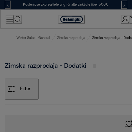
Skip
Kostenlose Expresslieferung für alle Einkäufe über 500€.
to
Content
Erklärung
zur
Zugänglichkeit
Winter Sales - General
Zimska razprodaja
Zimska razprodaja - Doda
Zimska razprodaja - Dodatki
Filter