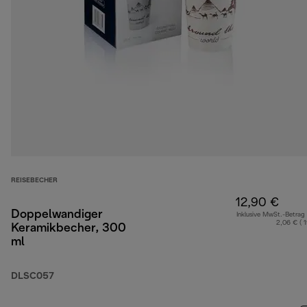
REISEBECHER
12,90 €
Doppelwandiger
Inklusive MwSt.-Betrag
2,06 € ( 
Keramikbecher, 300
ml
DLSC057