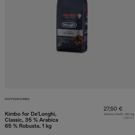
KAFFEEBOHNEN
27,50 €
Kimbo for De'Longhi,
Inklusive MwSt.-Betrag
1,80 € (
Classic, 35 % Arabica
65 % Robusta, 1 kg