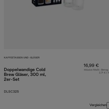
KAFFEETASSEN UND -GLÄSER
16,99 €
Doppelwandige Cold
Inklusive MwSt.-Betrag
2,71 € ( 
Brew Gläser, 300 ml,
2er-Set
DLSC325
Vergleichen