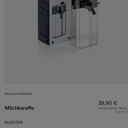
MILCHAUTOMATEN
39,90 €
Milchkaraffe
Inklusive MwSt.-Betrag
6,37 € ( 
DLSC006