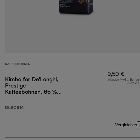
KAFFEEBOHNEN
9,50 €
Kimbo for De'Longhi,
Inklusive MwSt.-Betrag
0,62 € (
Prestige-
Kaffeebohnen, 65 %
Arabica 35 % Robusta,
250 g
DLSC614
Vergleichen