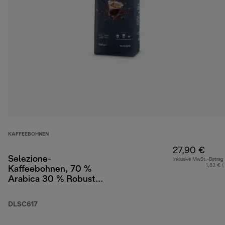
KAFFEEBOHNEN
27,90 €
Selezione-
Inklusive MwSt.-Betrag
1,83 € (
Kaffeebohnen, 70 %
Arabica 30 % Robusta,
1 kg
DLSC617