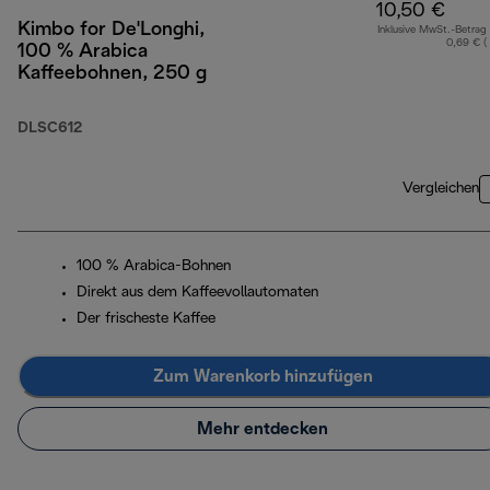
10,50 €
Kimbo for De'Longhi,
Inklusive MwSt.-Betrag
0,69 € (
100 % Arabica
Kaffeebohnen, 250 g
DLSC612
Vergleichen
100 % Arabica-Bohnen
Direkt aus dem Kaffeevollautomaten
Der frischeste Kaffee
Zum Warenkorb hinzufügen
Mehr entdecken