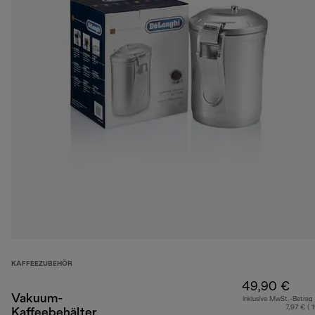
KAFFEEZUBEHÖR
49,90 €
Vakuum-
Inklusive MwSt.-Betrag
7,97 € ( 
Kaffeebehälter