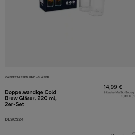
KAFFEETASSEN UND -GLÄSER
14,99 €
Doppelwandige Cold
Inklusive MwSt.-Betrag
2,39 € ( 
Brew Gläser, 220 ml,
2er-Set
DLSC324