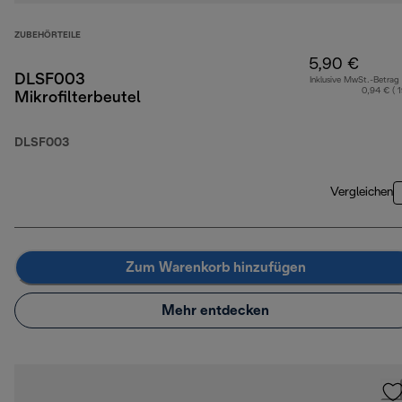
ZUBEHÖRTEILE
5,90 €
DLSF003
Inklusive MwSt.-Betrag
0,94 € ( 
Mikrofilterbeutel
DLSF003
Vergleichen
Zum Warenkorb hinzufügen
Mehr entdecken