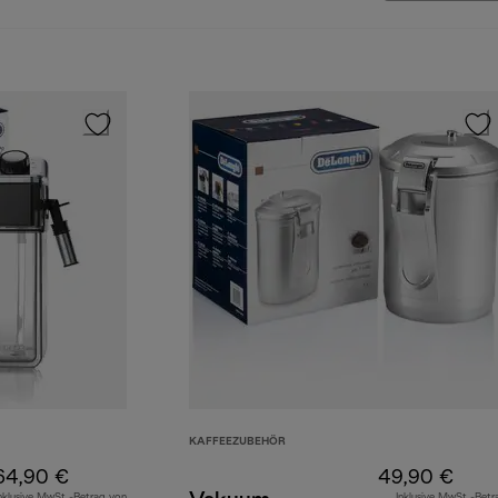
KAFFEEZUBEHÖR
64,90 €
49,90 €
nklusive MwSt.-Betrag von
Inklusive MwSt.-Betr