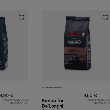
KAFFEEBOHNEN
9,90 €
9,50 €
Kimbo for
Inklusive MwSt.-Betrag
Inklusive MwSt.-Betr
von 0,65 € ( 7%)
von 0,62 € ( 7
De'Longhi,