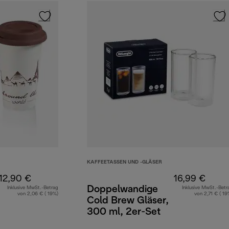
KAFFEETASSEN UND -GLÄSER
12,90 €
16,99 €
Doppelwandige
Inklusive MwSt.-Betrag
Inklusive MwSt.-Betr
von 2,06 € ( 19%)
von 2,71 € ( 19
Cold Brew Gläser,
300 ml, 2er-Set