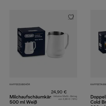
KAFFEEZUBEHÖR
KAFFEETASS
24,90 €
Milchaufschäumkännchen
Doppel
Inklusive MwSt.-Betrag
von 3,98 € ( 19%)
500 ml Weiß
Cold Br