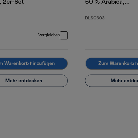
, 2er-Set
50 % Arabica,
50 % Robusta,
250 g
DLSC603
Vergleichen
m Warenkorb hinzufügen
Zum Warenkorb h
Mehr entdecken
Mehr entde