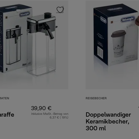
MATEN
REISEBECHER
39,90 €
raffe
Doppelwandiger
Inklusive MwSt.-Betrag von
6,37 € ( 19%)
Keramikbecher,
300 ml