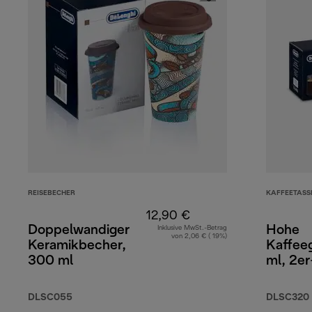
REISEBECHER
KAFFEETASS
12,90 €
Doppelwandiger
Hohe
Inklusive MwSt.-Betrag
von 2,06 € ( 19%)
Keramikbecher,
Kaffee
300 ml
ml, 2er
DLSC055
DLSC320