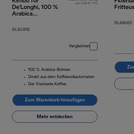
Kimbo for
Filtersa
von 0,69 € ( 7%)
De'Longhi, 100 %
Fritteu
Arabica
Kaffeebohnen,
DLSK001
250 g
DLSC612
Vergleichen
Zu
100 % Arabica-Bohnen
Direkt aus dem Kaffeevollautomaten
Der frischeste Kaffee
Zum Warenkorb hinzufügen
Mehr entdecken