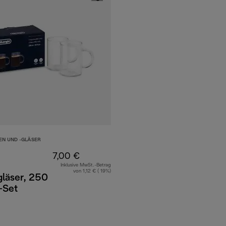
EN UND -GLÄSER
7,00 €
Inklusive MwSt.-Betrag
von 1,12 € ( 19%)
gläser, 250
-Set