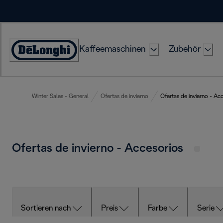
Skip
to
Content
Kaffeemaschinen
Zubehör
Erklärung
zur
Zugänglichkeit
Winter Sales - General
Ofertas de invierno
Ofertas de invierno - Ac
Ofertas de invierno - Accesorios
Sortieren nach
Preis
Farbe
Serie