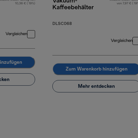
Vakuum-
10,36 € ( 19%)
von 7,97 € ( 19
Kaffeebehälter
DLSC068
Vergleichen
Vergleichen
inzufügen
Zum Warenkorb hinzufügen
cken
Mehr entdecken