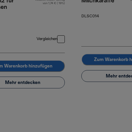
tz für
Milchkaraffe
von 1,74 € ( 19%)
sen
DLSC014
Vergleichen
Zum Warenkorb h
m Warenkorb hinzufügen
Mehr entde
Mehr entdecken