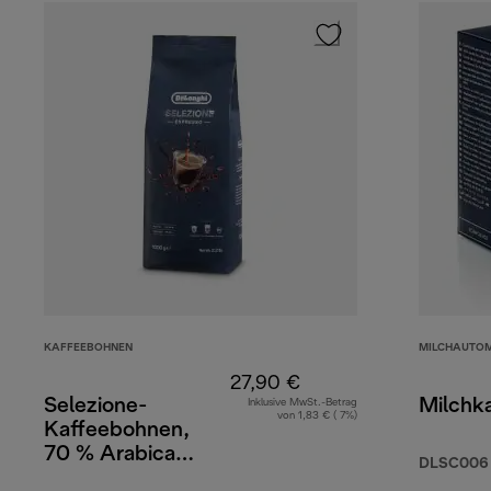
KAFFEEBOHNEN
MILCHAUTO
27,90 €
Selezione-
Milchka
Inklusive MwSt.-Betrag
von 1,83 € ( 7%)
Kaffeebohnen,
70 % Arabica
DLSC006
30 % Robusta, 1 kg