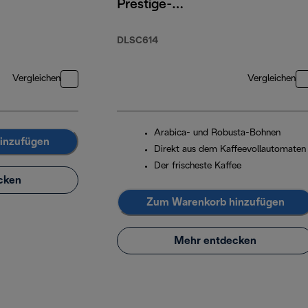
Prestige-
Kaffeebohnen,
65 % Arabica
DLSC614
35 % Robusta,
250 g
Vergleichen
Vergleichen
Arabica- und Robusta-Bohnen
inzufügen
Direkt aus dem Kaffeevollautomaten
Der frischeste Kaffee
cken
Zum Warenkorb hinzufügen
Mehr entdecken