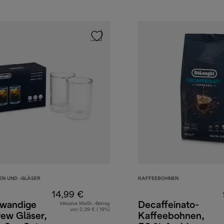
EN UND -GLÄSER
KAFFEEBOHNEN
14,99 €
wandige
Decaffeinato-
Inklusive MwSt.-Betrag
von 2,39 € ( 19%)
ew Gläser,
Kaffeebohnen,