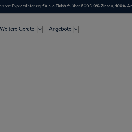
enlose Expresslieferung für alle Einkäufe über 500€.
0% Zinsen, 100% A
Weitere Geräte
Angebote