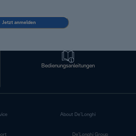
Jetzt anmelden
Bedienungsanleitungen
vice
About De’Longhi
ort
De’Longhi Group