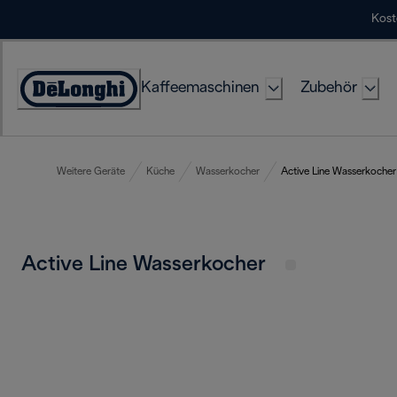
Skip
Kost
to
Content
Kaffeemaschinen
Zubehör
Erklärung
zur
Zugänglichkeit
Weitere Geräte
Küche
Wasserkocher
Active Line Wasserkocher
Active Line Wasserkocher