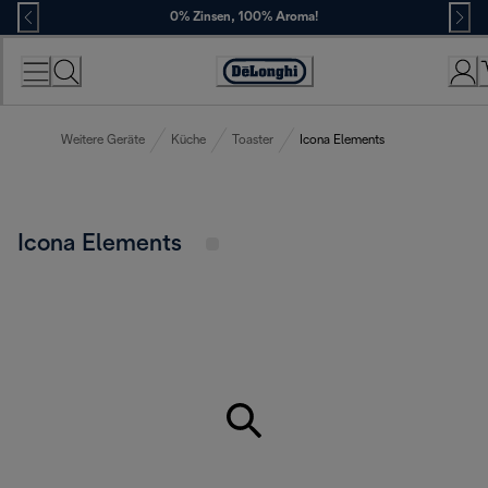
Skip
0% Zinsen, 100% Aroma!
to
Content
Erklärung
zur
Zugänglichkeit
Weitere Geräte
Küche
Toaster
Icona Elements
Icona Elements