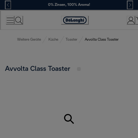
Skip
0% Zinsen, 100% Aroma!
to
Content
Erklärung
zur
Zugänglichkeit
Weitere Geräte
Küche
Toaster
Avvolta Class Toaster
Avvolta Class Toaster