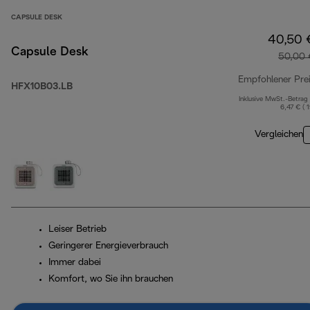
CAPSULE DESK
40,50 
Capsule Desk
50,00 
Empfohlener Pre
HFX10B03.LB
Inklusive MwSt.-Betrag
6,47 € ( 
Vergleichen
Leiser Betrieb
Geringerer Energieverbrauch
Immer dabei
Komfort, wo Sie ihn brauchen