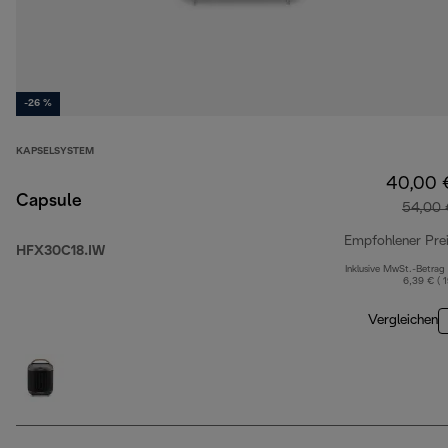
-26 %
KAPSELSYSTEM
40,00 
Capsule
54,00 
Empfohlener Pre
HFX30C18.IW
Inklusive MwSt.-Betrag
6,39 € ( 
Vergleichen