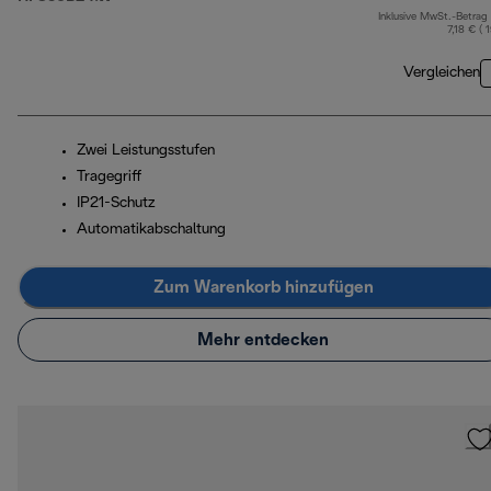
Inklusive MwSt.-Betrag
7,18 € ( 
Vergleichen
Zwei Leistungsstufen
Tragegriff
IP21-Schutz
Automatikabschaltung
Zum Warenkorb hinzufügen
Mehr entdecken