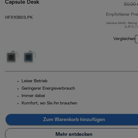
Capsule Desk
50,00 
Empfohlener Pre
HFX10B03.PK
Inklusive MwSt.-Betrag
6,47 € ( 
Vergleichen
Leiser Betrieb
Geringerer Energieverbrauch
Immer dabei
Komfort, wo Sie ihn brauchen
Zum Warenkorb hinzufügen
Mehr entdecken