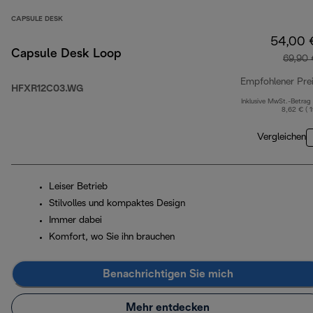
CAPSULE DESK
54,00 
Capsule Desk Loop
69,90 
Empfohlener Pre
HFXR12C03.WG
Inklusive MwSt.-Betrag
8,62 € ( 
Vergleichen
Leiser Betrieb
Stilvolles und kompaktes Design
Immer dabei
Komfort, wo Sie ihn brauchen
Benachrichtigen Sie mich
Mehr entdecken