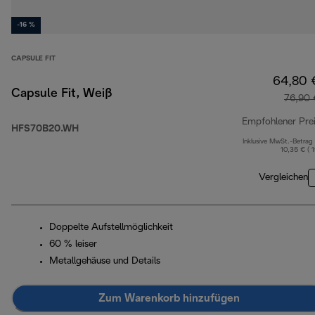
-16 %
CAPSULE FIT
64,80 
Capsule Fit, Weiß
76,90 
Empfohlener Pre
HFS70B20.WH
Inklusive MwSt.-Betrag
10,35 € ( 
Vergleichen
Doppelte Aufstellmöglichkeit
60 % leiser
Metallgehäuse und Details
Zum Warenkorb hinzufügen