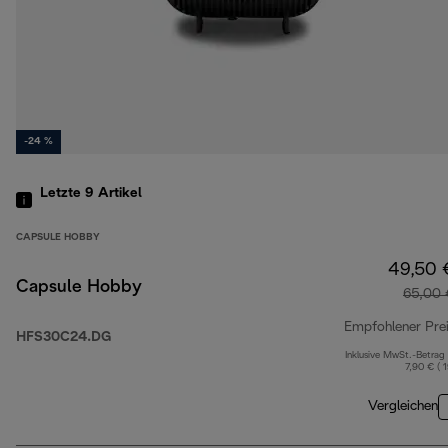
-24 %
Letzte 9
Artikel
CAPSULE HOBBY
49,50 
Capsule Hobby
65,00 
Empfohlener Pre
HFS30C24.DG
Inklusive MwSt.-Betrag
7,90 € ( 
Vergleichen