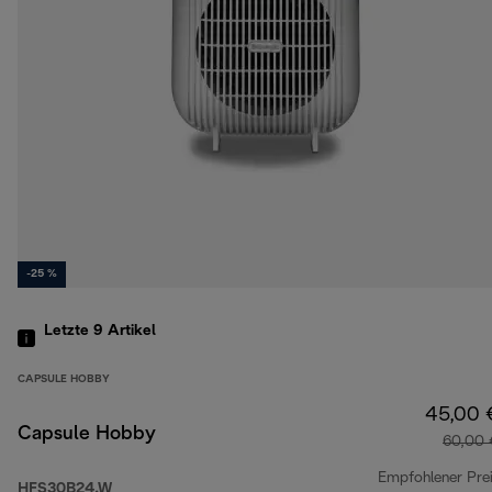
-25 %
Letzte 9
Artikel
CAPSULE HOBBY
45,00 
Capsule Hobby
60,00 
Empfohlener Pre
HFS30B24.W