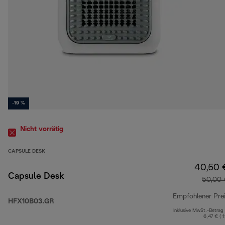
-19 %
Nicht vorrätig
CAPSULE DESK
40,50 
Capsule Desk
50,00 
Empfohlener Pre
HFX10B03.GR
Inklusive MwSt.-Betrag
6,47 € ( 