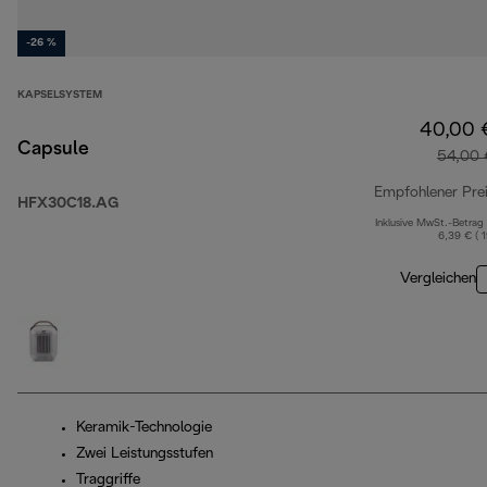
-26 %
KAPSELSYSTEM
40,00 
Capsule
54,00 
Empfohlener Pre
HFX30C18.AG
Inklusive MwSt.-Betrag
6,39 € ( 
Vergleichen
Keramik-Technologie
Zwei Leistungsstufen
Traggriffe