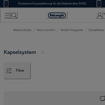
Skip
Kostenlose Expresslieferung für alle Einkäufe über 500€.
to
Content
Erklärung
zur
Zugänglichkeit
Weitere Geräte
Klima-Comfort
Mobile Heizgeräte
Schnellheizer
Kapselsystem
Filter