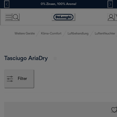
Skip
0% Zinsen, 100% Aroma!
to
Content
Erklärung
zur
Zugänglichkeit
Weitere Geräte
Klima-Comfort
Luftbehandlung
Luftentfeuchter
Tasciugo AriaDry
Filter