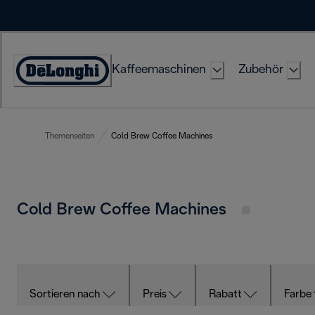
Skip
to
Content
Kaffeemaschinen
Zubehör
Erklärung
zur
Zugänglichkeit
Themenseiten
Cold Brew Coffee Machines
Cold Brew Coffee Machines
Sortieren nach
Preis
Rabatt
Farbe