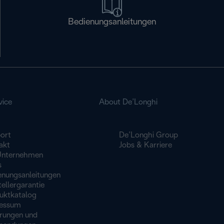
Bedienungsanleitungen
vice
About De’Longhi
ort
De’Longhi Group
akt
Jobs & Karriere
Unternehmen
s
enungsanleitungen
ellergarantie
uktkatalog
essum
erungen und