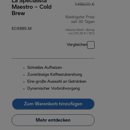
La Specialista
1.499,00 €
Maestro – Cold
Brew
Niedrigster Preis
seit 30 Tagen
EC9885.M
Inklusive MwSt.-Betrag
von 231,35 € ( 19%)
Vergleichen
Schnelles Aufheizen
Zuverlässige Kaffeezubereitung
Eine große Auswahl an Getränken
Dynamischer Vorbrühvorgang
Zum Warenkorb hinzufügen
Mehr entdecken