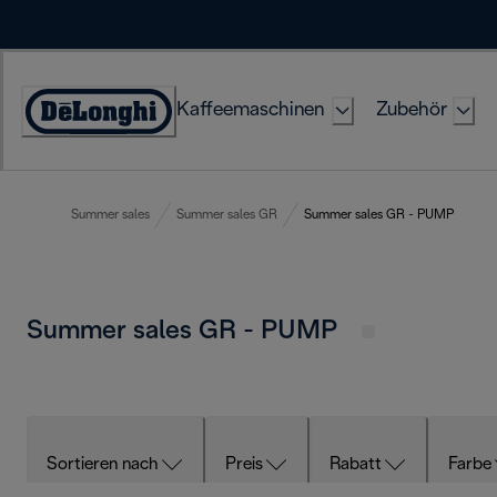
Skip
to
Content
Kaffeemaschinen
Zubehör
Erklärung
zur
Zugänglichkeit
Summer sales
Summer sales GR
Summer sales GR - PUMP
Summer sales GR - PUMP
Sortieren nach
Preis
Rabatt
Farbe