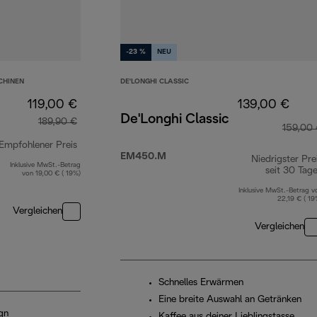
-23 %
NEU
CHINEN
DE'LONGHI CLASSIC
119,00 €
139,00 €
De'Longhi Classic
189,90 €
159,00
Empfohlener Preis
EM450.M
Niedrigster Pre
Inklusive MwSt.-Betrag
Originalpreis 189,90 €
seit 30 Tag
von 19,00 € ( 19%)
Inklusive MwSt.-Betrag v
22,19 € ( 19
Vergleichen
Vergleichen
Schnelles Erwärmen
Eine breite Auswahl an Getränken
gn
Kaffee aus deiner Lieblingstasse