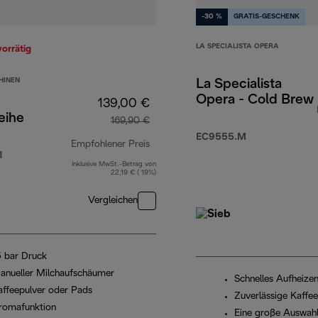
-30 %
GRATIS-GESCHENK
LA SPECIALISTA OPERA
vorrätig
HINEN
La Specialista
Opera - Cold Brew
139,00 €
eihe
169,90 €
EC9555.M
Empfohlener Preis
1
Inklusive MwSt.-Betrag von
Originalpreis 169,90 €
22,19 € ( 19%)
Vergleichen
5 bar Druck
anueller Milchaufschäumer
Schnelles Aufheize
affeepulver oder Pads
Zuverlässige Kaffe
romafunktion
Eine große Auswahl