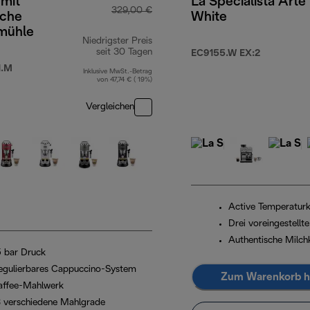
 mit
La Specialista Arte
329,00 €
sche
White
mühle
Niedrigster Preis
9,00 €
seit 30 Tagen
EC9155.W EX:2
1.M
Inklusive MwSt.-Betrag
von 47,74 € ( 19%)
Vergleichen
Active Temperaturk
Drei voreingestellt
Authentische Milch
5 bar Druck
egulierbares Cappuccino-System
Zum Warenkorb h
affee-Mahlwerk
8 verschiedene Mahlgrade