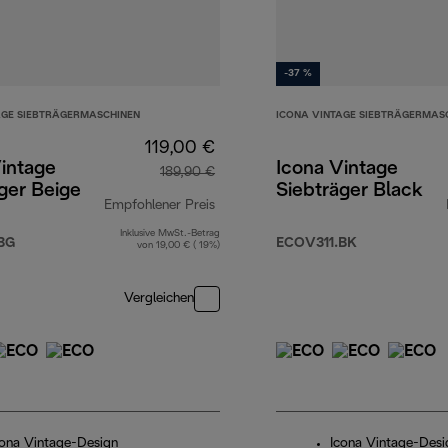
-37 %
AGE SIEBTRÄGERMASCHINEN
ICONA VINTAGE SIEBTRÄGERMAS
119,00 €
intage
Icona Vintage
189,90 €
ger Beige
Siebträger Black
Empfohlener Preis
Inklusive MwSt.-Betrag
Originalpreis 189,90 €
BG
ECOV311.BK
von 19,00 € ( 19%)
Vergleichen
cona Vintage-Design
Icona Vintage-Desi