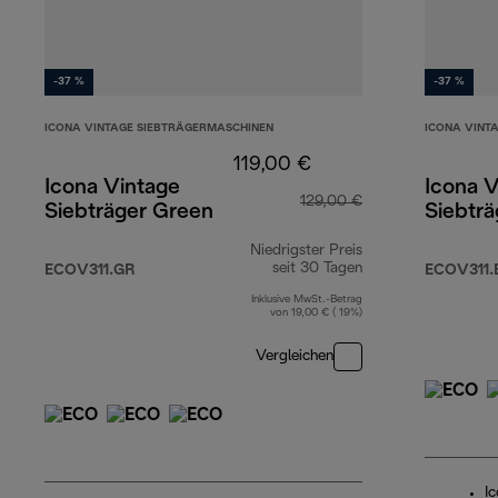
-37 %
-37 %
ICONA VINTAGE SIEBTRÄGERMASCHINEN
ICONA VINT
119,00 €
Icona Vintage
Icona V
129,00 €
Siebträger Green
Siebträ
Niedrigster Preis
seit 30 Tagen
ECOV311.GR
ECOV311.
Inklusive MwSt.-Betrag
von 19,00 € ( 19%)
Vergleichen
I