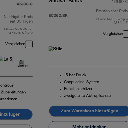
Stilosa, Black
129,90 €
419,00 €
Empfohlener Preis
EC260.BK
Niedrigster Preis
Inklusive MwSt.-Betrag v
seit 30 Tagen
15,81 € ( 19
Inklusive MwSt.-Betrag
von 60,51 € ( 19%)
Vergleichen
Vergleichen
15 bar Druck
Cappuccino-System
ontrolle
Edelstahlerhitzer
e Zubereitungen
Zweigeteilte Abtropfschale
kreationen
Zum Warenkorb hinzufügen
inzufügen
Mehr entdecken