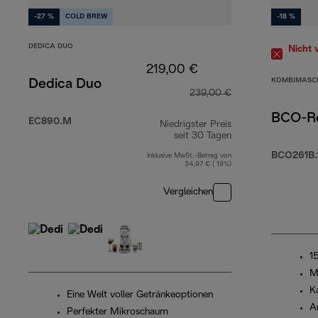
-27 %
COLD BREW
-18 %
DEDICA DUO
Nicht 
219,00 €
KOMBIMASC
Dedica Duo
239,00 €
BCO-R
EC890.M
Niedrigster Preis
seit 30 Tagen
BCO261B.
Inklusive MwSt.-Betrag von
34,97 € ( 19%)
Vergleichen
1
M
K
Eine Welt voller Getränkeoptionen
A
Perfekter Mikroschaum