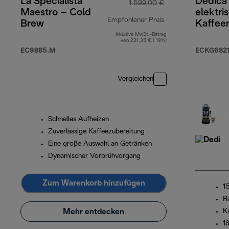
La Specialista
Dedica
1.599,00 €
Maestro – Cold
elektri
Empfohlener Preis
Brew
Kaffee
Inklusive MwSt.-Betrag
Originalpreis 1.59
von 231,35 € ( 19%)
EC9885.M
ECKG682
Vergleichen
Schnelles Aufheizen
Zuverlässige Kaffeezubereitung
Eine große Auswahl an Getränken
Dynamischer Vorbrühvorgang
Zum Warenkorb hinzufügen
1
R
Mehr entdecken
K
1