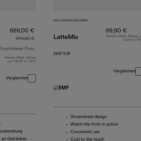
MILCHAUFSCHÄUMER
669,00 €
99,90 €
LatteMix
Inklusive MwSt.-Betrag v
949,90 €
15,95 € ( 19
Empfohlener Preis
EMF3.W
Inklusive MwSt.-Betrag
Originalpreis 949,90 €
von 106,82 € ( 19%)
Vergleichen
Vergleichen
Streamlined design
n
Watch the froth in action
ezubereitung
Convenient use
 an Getränken
Cool to the touch