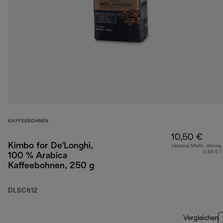
KAFFEEBOHNEN
10,50 €
Kimbo for De'Longhi,
Inklusive MwSt.-Betrag
0,69 € (
100 % Arabica
Kaffeebohnen, 250 g
DLSC612
Vergleichen