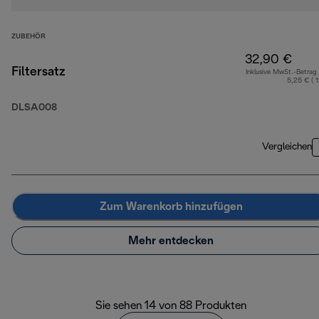
ZUBEHÖR
32,90 €
Filtersatz
Inklusive MwSt.-Betrag
5,25 € ( 
DLSA008
Vergleichen
Zum Warenkorb hinzufügen
Mehr entdecken
Sie sehen 14 von 88 Produkten