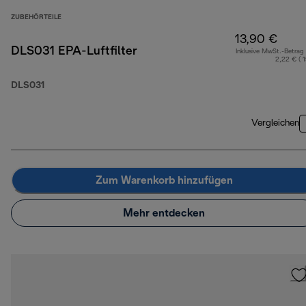
ZUBEHÖRTEILE
13,90 €
DLS031 EPA-Luftfilter
Inklusive MwSt.-Betrag
2,22 € ( 
DLS031
Vergleichen
Zum Warenkorb hinzufügen
Mehr entdecken