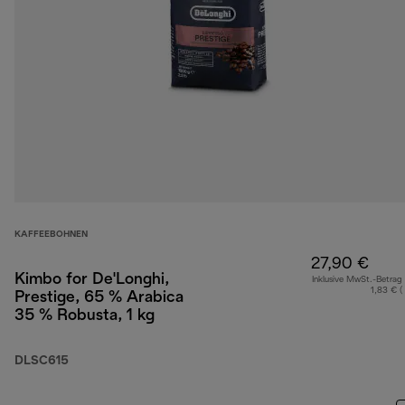
KAFFEEBOHNEN
27,90 €
Kimbo for De'Longhi,
Inklusive MwSt.-Betrag
1,83 € (
Prestige, 65 % Arabica
35 % Robusta, 1 kg
DLSC615