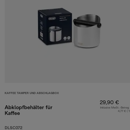
KAFFEE TAMPER UND ABSCHLAGBOX
29,90 €
Abklopfbehälter für
Inklusive MwSt.-Betrag
4,77 € ( 
Kaffee
DLSC072