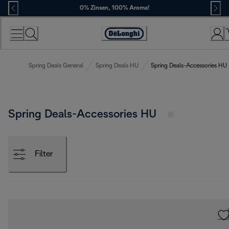
Skip
0% Zinsen, 100% Aroma!
to
Content
Erklärung
zur
Zugänglichkeit
Spring Deals General
Spring Deals HU
Spring Deals-Accessories HU
Spring Deals-Accessories HU
Filter