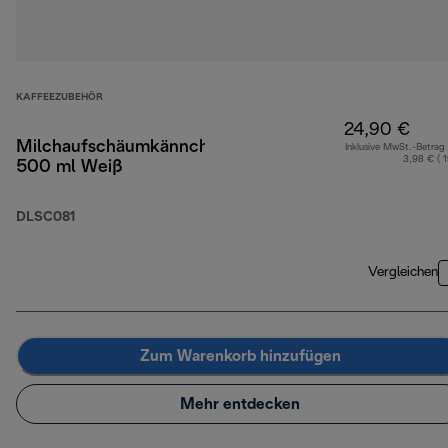
KAFFEEZUBEHÖR
24,90 €
Milchaufschäumkännchen
Inklusive MwSt.-Betrag
3,98 € ( 
500 ml Weiß
DLSC081
Vergleichen
Zum Warenkorb hinzufügen
Mehr entdecken