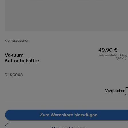
KAFFEEZUBEHÖR
49,90 €
Vakuum-
Inklusive MwSt.-Betrag
7,97 € ( 
Kaffeebehälter
DLSC068
Vergleichen
Zum Warenkorb hinzufügen