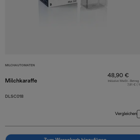
MILCHAUTOMATEN
48,90 €
Milchkaraffe
Inklusive MwSt.-Betrag
7,81 € ( 
DLSC018
Vergleichen