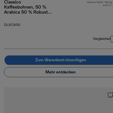
Classico
Inklusive MwSt.-Betrag
0,62 € (
Kaffeebohnen, 50 %
Arabica 50 % Robusta,
250 g
DLSC600
Vergleichen
Zum Warenkorb hinzufügen
Mehr entdecken