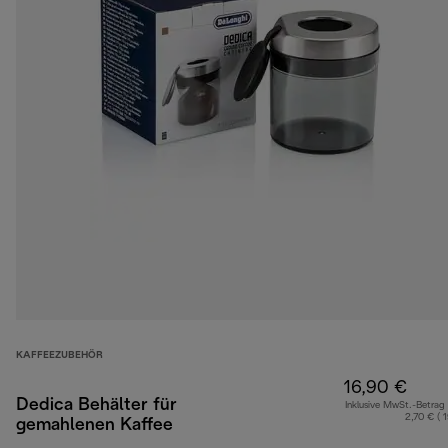
KAFFEEZUBEHÖR
16,90 €
Dedica Behälter für
Inklusive MwSt.-Betrag
2,70 € ( 
gemahlenen Kaffee