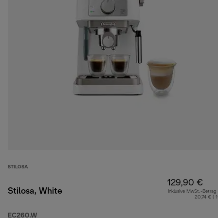
STILOSA
129,90 €
Stilosa, White
Inklusive MwSt.-Betrag
20,74 € ( 
EC260.W