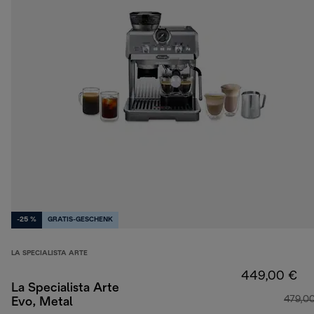
-25 %
GRATIS-GESCHENK
LA SPECIALISTA ARTE
449,00 €
La Specialista Arte
479,0
Evo, Metal