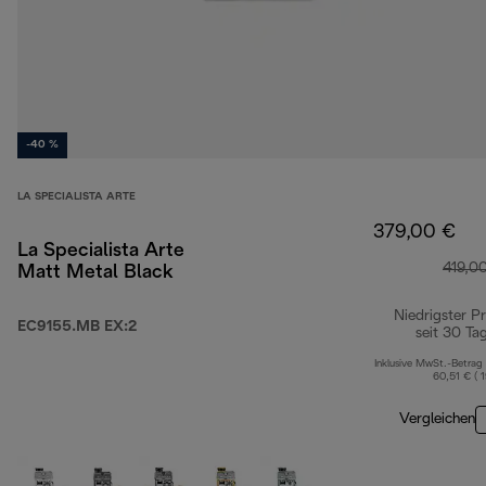
-40 %
LA SPECIALISTA ARTE
379,00 €
La Specialista Arte
419,0
Matt Metal Black
Niedrigster Pr
EC9155.MB EX:2
seit 30 Ta
Inklusive MwSt.-Betrag
60,51 € ( 
Vergleichen