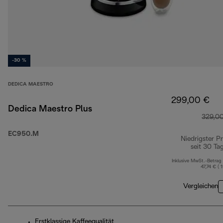
-30 %
DEDICA MAESTRO
299,00 €
Dedica Maestro Plus
329,0
EC950.M
Niedrigster Pr
seit 30 Ta
Inklusive MwSt.-Betrag
47,74 € ( 
Vergleichen
Erstklassige Kaffeequalität