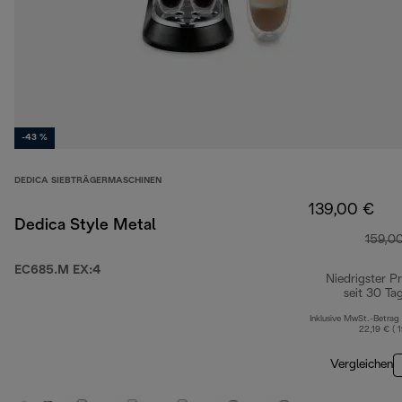
-43 %
DEDICA SIEBTRÄGERMASCHINEN
139,00 €
Dedica Style Metal
159,0
EC685.M EX:4
Niedrigster Pr
seit 30 Ta
Inklusive MwSt.-Betrag
22,19 € ( 
Vergleichen