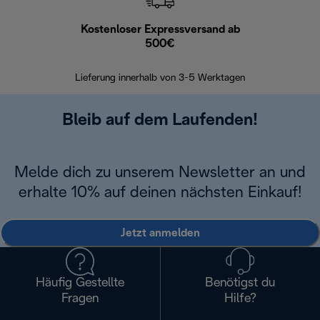
Kostenloser Expressversand ab
Kostenl
500€
30 Ta
Lieferung innerhalb von 3-5 Werktagen
Bleib auf dem Laufenden!
Melde dich zu unserem Newsletter an und
erhalte 10% auf deinen nächsten Einkauf!
Jetzt anmelden
Häufig Gestellte
Benötigst du
Fragen
Hilfe?