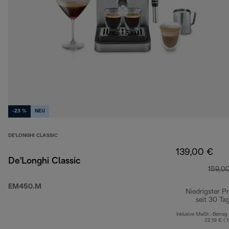
-23 %
NEU
DE'LONGHI CLASSIC
139,00 €
De'Longhi Classic
159,0
EM450.M
Niedrigster Pr
seit 30 Ta
Inklusive MwSt.-Betrag
22,19 € ( 