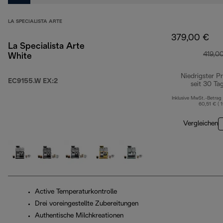
LA SPECIALISTA ARTE
379,00 €
La Specialista Arte
419,0
White
Niedrigster Pr
EC9155.W EX:2
seit 30 Ta
Inklusive MwSt.-Betrag
60,51 € ( 
Vergleichen
Active Temperaturkontrolle
Drei voreingestellte Zubereitungen
Authentische Milchkreationen