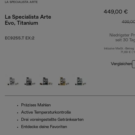
LA SPECIALISTA ARTE
449,00 €
La Specialista Arte
499,0
Evo, Titanium
Niedrigster Pr
EC9255.T EX:2
seit 30 Ta
Inklusive MwSt.-Betrag
71,69 € ( 
Vergleichen
Präzises Mahlen
Active Temperaturkontrolle
Drei voreingestellte Getränkearten
Entdecke deine Favoriten