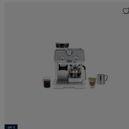
-24 %