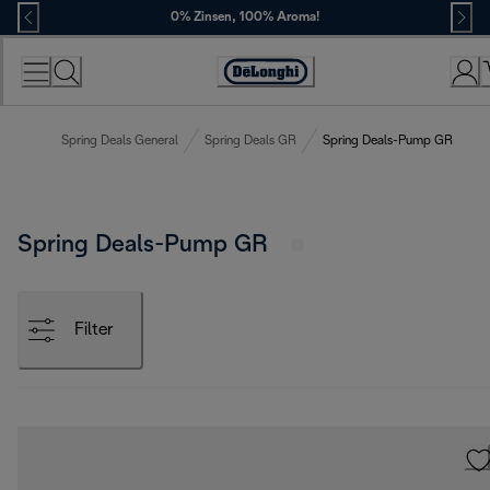
Skip
0% Zinsen, 100% Aroma!
to
Content
Erklärung
zur
Zugänglichkeit
Spring Deals General
Spring Deals GR
Spring Deals-Pump GR
Spring Deals-Pump GR
Filter