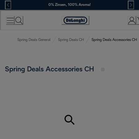
Skip
0% Zinsen, 100% Aroma!
to
Content
Erklärung
zur
Zugänglichkeit
Spring Deals General
Spring Deals CH
Spring Deals Accessories CH
Spring Deals Accessories CH