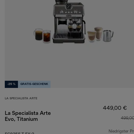
-25 %
GRATIS-GESCHENK
LA SPECIALISTA ARTE
449,00 €
La Specialista Arte
499,0
Evo, Titanium
Niedrigster Pr