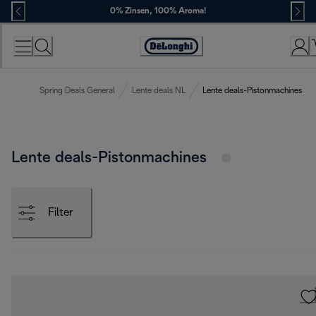
Skip
0% Zinsen, 100% Aroma!
to
Content
Erklärung
zur
Zugänglichkeit
Spring Deals General
Lente deals NL
Lente deals-Pistonmachines
Lente deals-Pistonmachines
Filter