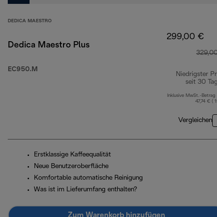
DEDICA MAESTRO
299,00 €
Dedica Maestro Plus
329,0
EC950.M
Niedrigster Pr
seit 30 Ta
Inklusive MwSt.-Betrag
47,74 € ( 
Vergleichen
Erstklassige Kaffeequalität
Neue Benutzeroberfläche
Komfortable automatische Reinigung
Was ist im Lieferumfang enthalten?
Zum Warenkorb hinzufügen