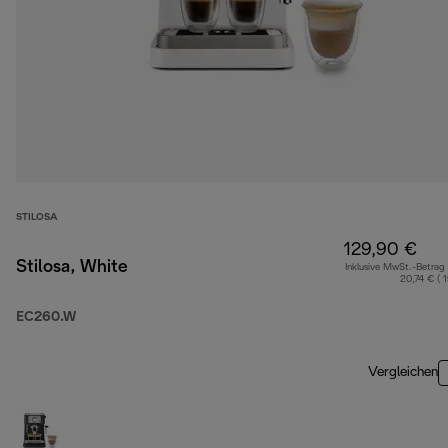
STILOSA
129,90 €
Stilosa, White
Inklusive MwSt.-Betrag
20,74 € ( 
EC260.W
Vergleichen